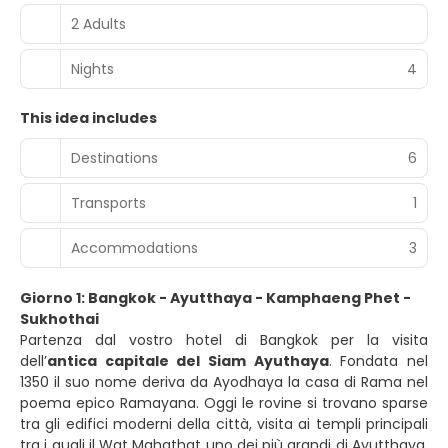
2 Adults
Nights
4
This idea includes
Destinations
6
Transports
1
Accommodations
3
Giorno 1: Bangkok - Ayutthaya - Kamphaeng Phet -
Sukhothai
Partenza dal vostro hotel di Bangkok per la visita
dell’
antica capitale del Siam Ayuthaya
. Fondata nel
1350 il suo nome deriva da Ayodhaya la casa di Rama nel
poema epico Ramayana. Oggi le rovine si trovano sparse
tra gli edifici moderni della città, visita ai templi principali
tra i quali il Wat Mahathat uno dei più grandi di Ayutthaya,