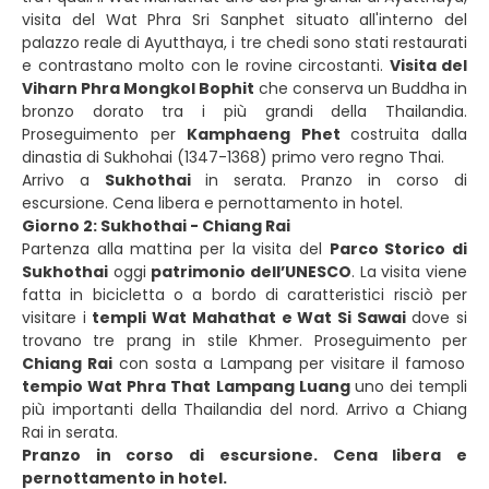
visita del Wat Phra Sri Sanphet situato all'interno del
palazzo reale di Ayutthaya, i tre chedi sono stati restaurati
e contrastano molto con le rovine circostanti.
Visita del
Viharn Phra Mongkol Bophit
che conserva un Buddha in
bronzo dorato tra i più grandi della Thailandia.
Proseguimento per
Kamphaeng Phet
costruita dalla
dinastia di Sukhohai (1347-1368) primo vero regno Thai.
Arrivo a
Sukhothai
in serata. Pranzo in corso di
escursione. Cena libera e pernottamento in hotel.
Giorno 2: Sukhothai - Chiang Rai
Partenza alla mattina per la visita del
Parco Storico di
Sukhothai
oggi
patrimonio dell’UNESCO
. La visita viene
fatta in bicicletta o a bordo di caratteristici risciò per
visitare i
templi Wat Mahathat e Wat Si Sawai
dove si
trovano tre prang in stile Khmer. Proseguimento per
Chiang Rai
con sosta a Lampang per visitare il famoso
tempio Wat Phra That Lampang Luang
uno dei templi
più importanti della Thailandia del nord. Arrivo a Chiang
Rai in serata.
Pranzo in corso di escursione. Cena libera e
pernottamento in hotel.