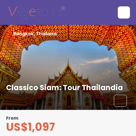
Bangkok, Thailand
Classico Siam: Tour Thailandia
From
US$1,097