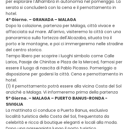
per esplorare l'Alhambra in autonomia nel pomeriggio. La
serata si concluderà con la cena e il pernottamento in
hotel.
4º Giorno. – GRANADA – MALAGA
Dopo la colazione, partenza per Malaga, città vivace e
affacciata sul mare. All'arrivo, visiteremo la città con una
panoramica sulla fortezza dell'Alcazaba, situata tra il
porto e le montagne, e poi ci immergeremo nelle stradine
del centro storico.
Tempo libero per scoprire i luoghi simbolo come Calle
Larios, Pasaje de Chinitas e Plaza de la Merced, famosi per
essere il luogo di nascita di Pablo Picasso. Pomeriggio a
disposizione per godersi la città. Cena e pernottamento in
hotel.
(1) Il pernottamento potrà essere alla vicina Costa del Sol
anziché a Malaga. Vi informeremo prima della partenza
5º Giorno. – MALAGA – PUERTO BANUS-RONDA -
SIVIGLIA
La mattinata ci conduce a Puerto Banus, esclusiva
località turistica della Costa del Sol, frequentata da
celebrità e ricca di boutique eleganti e locali alla moda.
Dopo una passeggiata lungo il porto turistico,