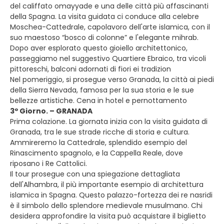
del califfato omayyade e una delle città più affascinanti
della Spagna. La visita guidata ci conduce alla celebre
Moschea-Cattedrale, capolavoro dell'arte islamica, con il
suo maestoso “bosco di colonne” e l'elegante mihrab.
Dopo aver esplorato questo gioiello architettonico,
passeggiamo nel suggestivo Quartiere Ebraico, tra vicoli
pittoreschi, balconi adornati di fiori ei tradizion
Nel pomeriggio, si prosegue verso Granada, la città ai piedi
della Sierra Nevada, famosa per la sua storia e le sue
bellezze artistiche. Cena in hotel e pernottamento
3º Giorno. – GRANADA
Prima colazione. La giornata inizia con la visita guidata di
Granada, tra le sue strade ricche di storia e cultura.
Ammireremo la Cattedrale, splendido esempio del
Rinascimento spagnolo, e la Cappella Reale, dove
riposano i Re Cattolici.
Il tour prosegue con una spiegazione dettagliata
dell'Alhambra, il più importante esempio di architettura
islamica in Spagna. Questo palazzo-fortezza dei re nasridi
è il simbolo dello splendore medievale musulmano. Chi
desidera approfondire la visita può acquistare il biglietto