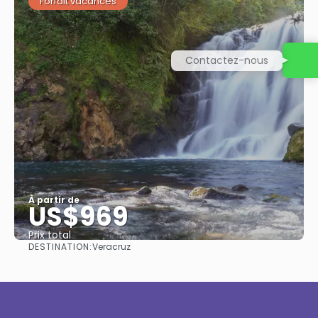
Forfait vacances
Contactez-nous
À partir de
US$969
Prix ​​total
DESTINATION:
Veracruz
Afficher