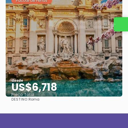
Pacote de Férias
Entre em contato conosco
desde
US$6,718
Preço Total
DESTINO:
Roma
Vejo